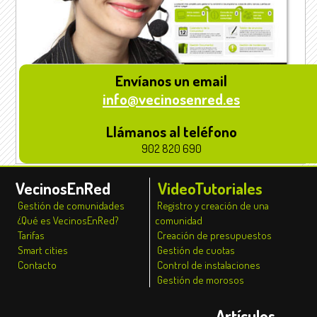
Envíanos un email
info@vecinosenred.es
Llámanos al teléfono
902 820 690
VecinosEnRed
VideoTutoriales
Gestión de comunidades
Registro y creación de una
¿Qué es VecinosEnRed?
comunidad
Tarifas
Creación de presupuestos
Smart cities
Gestión de cuotas
Contacto
Control de instalaciones
Gestión de morosos
Artículos