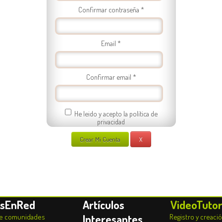
Confirmar contraseña *
Email *
Confirmar email *
He leido y acepto la política de
privacidad
X
osEnRed
Artículos
VideoTutor
Interesantes
de comunidades
Registro y creaci