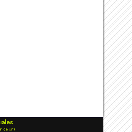
iales
ón de una