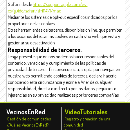
Safari
, desde
https://support.apple.com/es-
es/guide/safari/sfri11471/mac
Mediante los sistemas de opt-out específicos indicados por los
propietarios de las cookies.
Otras herramientas de terceros, disponibles on line, que permiten
a los usuarios detectar las cookies en cada sitio web que visita y
gestionar su desactivación
Responsabilidad de terceros.
Tenga presente que no nos podemos hacer responsables del
contenido, veracidad y cumplimiento de las políticas de
privacidad de terceros. En consecuencia, si opta por navegar en
nuestra web permitiendo cookies de terceros, declara hacerlo
conociendo esta circunstancia y exime a Aner de cualquier
responsabilidad, directa o indirecta por los daños, perjuicios o
injerencias en su privacidad realizadas por terceras compañías.
VecinosEnRed
VideoTutoriales
Gestión de comunidades
Registro y creación de una
¿Qué es VecinosEnRed?
comunidad