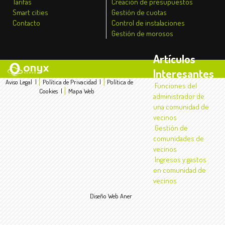
Tarifas
Creación de presupuestos
Smart cities
Gestión de cuotas
Contacto
Control de instalaciones
Gestión de morosos
Artículos
Interesantes
Aviso Legal
|
Política de Privacidad
|
Política de
Funciones del
Cookies
|
Mapa Web
administrador de
una comunidad de
vecinos
Gestión de
comunidades de
vecinos
Ingresos y gastos
en comunidad de
vecinos
Diseño Web Aner