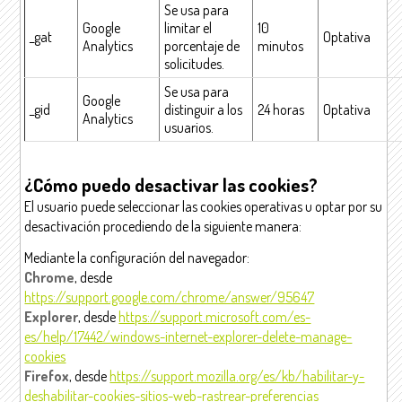
Se usa para
Google
limitar el
10
_gat
Optativa
Analytics
porcentaje de
minutos
solicitudes.
Se usa para
Google
_gid
distinguir a los
24 horas
Optativa
Analytics
usuarios.
¿Cómo puedo desactivar las cookies?
El usuario puede seleccionar las cookies operativas u optar por su
desactivación procediendo de la siguiente manera:
Mediante la configuración del navegador:
Chrome
, desde
https://support.google.com/chrome/answer/95647
Explorer
, desde
https://support.microsoft.com/es-
es/help/17442/windows-internet-explorer-delete-manage-
cookies
Firefox
, desde
https://support.mozilla.org/es/kb/habilitar-y-
deshabilitar-cookies-sitios-web-rastrear-preferencias