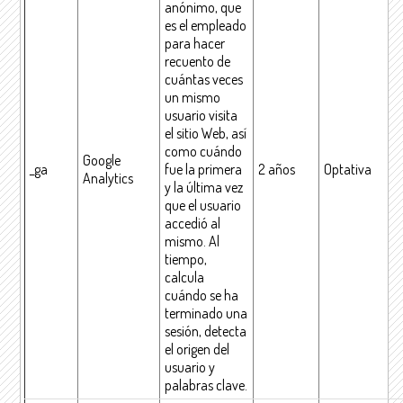
anónimo, que
es el empleado
para hacer
recuento de
cuántas veces
un mismo
usuario visita
el sitio Web, así
como cuándo
Google
_ga
fue la primera
2 años
Optativa
Analytics
y la última vez
que el usuario
accedió al
mismo. Al
tiempo,
calcula
cuándo se ha
terminado una
sesión, detecta
el origen del
usuario y
palabras clave.