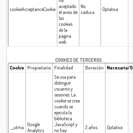
ha
aceptado
No
cookieAcceptanceCookie
Optativa
el aviso de
caduca
las
cookies
de la
página
web
COOKIES DE TERCEROS
Cookie
Propietario
Finalidad
Duración
Necesaria/O
Se usa para
distinguir
usuarios y
sesiones. La
cookie se crea
cuando se
ejecuta la
biblioteca
Google
JavaScript y
__utma
2 años
Optativa
Analytics
no hay