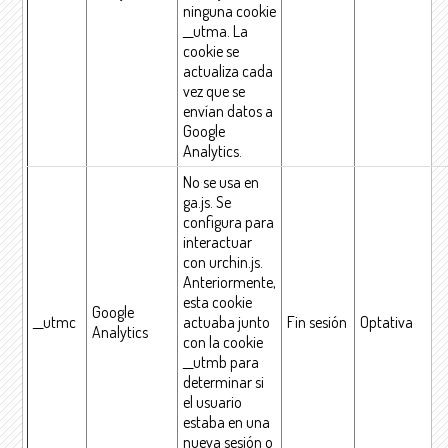
ninguna cookie
__utma. La
cookie se
actualiza cada
vez que se
envían datos a
Google
Analytics.
No se usa en
ga.js. Se
configura para
interactuar
con urchin.js.
Anteriormente,
esta cookie
Google
__utmc
actuaba junto
Fin sesión
Optativa
Analytics
con la cookie
__utmb para
determinar si
el usuario
estaba en una
nueva sesión o