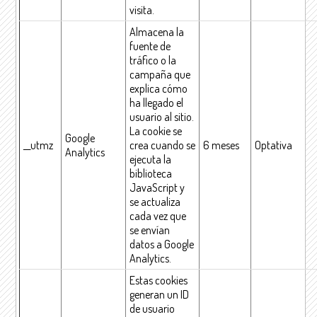
visita.
Almacena la
fuente de
tráfico o la
campaña que
explica cómo
ha llegado el
usuario al sitio.
La cookie se
Google
__utmz
crea cuando se
6 meses
Optativa
Analytics
ejecuta la
biblioteca
JavaScript y
se actualiza
cada vez que
se envían
datos a Google
Analytics.
Estas cookies
generan un ID
de usuario